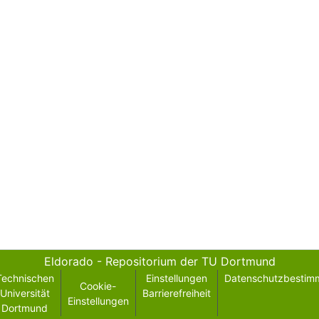
Eldorado - Repositorium der TU Dortmund
Technischen
Einstellungen
Datenschutzbestim
Cookie-
Universität
Barrierefreiheit
Einstellungen
Dortmund