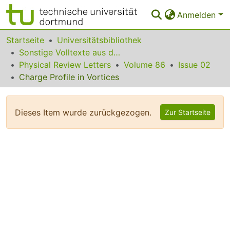
Anmelden
Bereiche & Sammlungen
Startseite
Universitätsbibliothek
Sonstige Volltexte aus dem Bibliotheksangebot
Das gesamte Repositorium
Physical Review Letters
Volume 86
Issue 02
Charge Profile in Vortices
Statistiken
FAQ
Dieses Item wurde zurückgezogen.
Zur Startseite
Leitlinien
Zurück zur Startseite