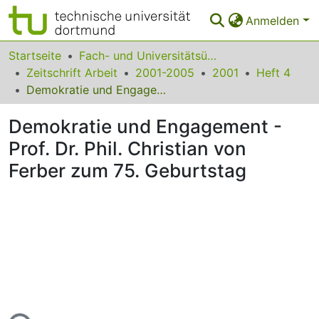
Anmelden
Bereiche & Sammlungen
Startseite
Fach- und Universitätsübergreifendes
Zeitschrift Arbeit
2001-2005
2001
Heft 4
Das gesamte Repositorium
Demokratie und Engagement - Prof. Dr. Phil. Christian von Ferber zum 75. Geburtstag
Statistiken
Demokratie und Engagement -
FAQ
Prof. Dr. Phil. Christian von
Ferber zum 75. Geburtstag
Leitlinien
Zurück zur Startseite