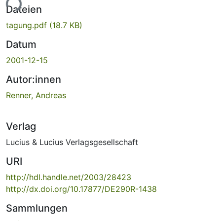
ade...
Dateien
tagung.pdf
(18.7 KB)
Datum
2001-12-15
Autor:innen
Renner, Andreas
Verlag
Lucius & Lucius Verlagsgesellschaft
URI
http://hdl.handle.net/2003/28423
http://dx.doi.org/10.17877/DE290R-1438
Sammlungen