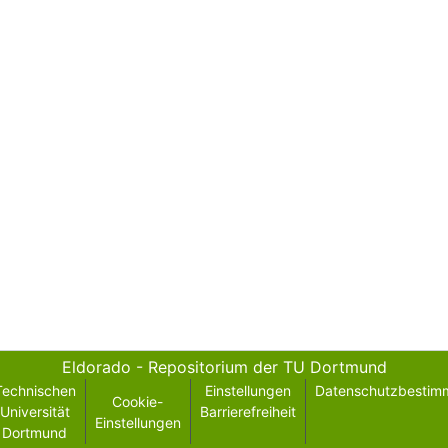
Eldorado - Repositorium der TU Dortmund
Technischen
Einstellungen
Datenschutzbestim
Cookie-
Universität
Barrierefreiheit
Einstellungen
Dortmund