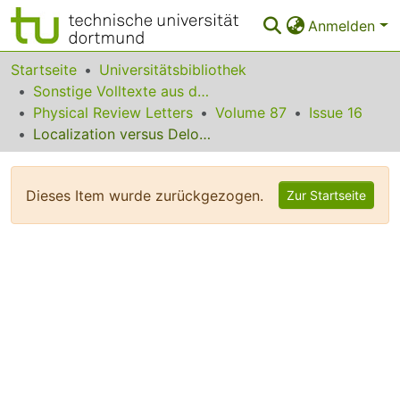
Anmelden
Bereiche & Sammlungen
Startseite
Universitätsbibliothek
Sonstige Volltexte aus dem Bibliotheksangebot
Das gesamte Repositorium
Physical Review Letters
Volume 87
Issue 16
Localization versus Delocalization of Surface Plasmons in Nanosystems: Can One State Have Both Characteristics?
Statistiken
FAQ
Dieses Item wurde zurückgezogen.
Zur Startseite
Leitlinien
Zurück zur Startseite