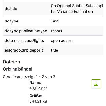
On Optimal Spatial Subsample
dc.title
for Variance Estimation
dc.type
Text
dc.type.publicationtype
report
dcterms.accessRights
open access
eldorado.dnb.deposit
true
Dateien
Originalbündel
Gerade angezeigt
1 - 2 von 2
Name:
40_02.pdf
Größe:
544.21 KB