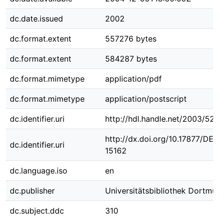
dc.date.issued
2002
dc.format.extent
557276 bytes
dc.format.extent
584287 bytes
dc.format.mimetype
application/pdf
dc.format.mimetype
application/postscript
dc.identifier.uri
http://hdl.handle.net/2003/52
http://dx.doi.org/10.17877/DE
dc.identifier.uri
15162
dc.language.iso
en
dc.publisher
Universitätsbibliothek Dortmu
dc.subject.ddc
310