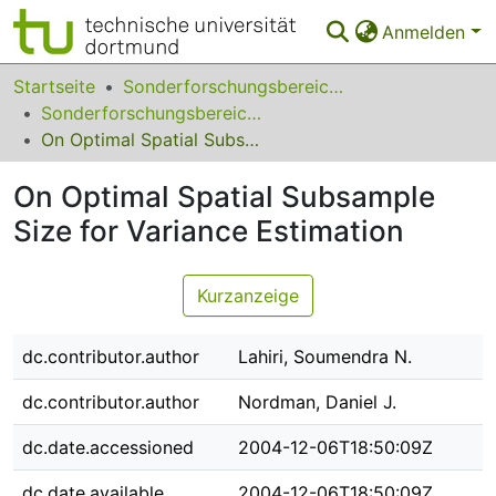
Anmelden
Bereiche & Sammlungen
Startseite
Sonderforschungsbereiche
Sonderforschungsbereich (SFB) 475
Das gesamte Repositorium
On Optimal Spatial Subsample Size for Variance Estimation
Statistiken
On Optimal Spatial Subsample
FAQ
Size for Variance Estimation
Leitlinien
Kurzanzeige
Zurück zur Startseite
dc.contributor.author
Lahiri, Soumendra N.
dc.contributor.author
Nordman, Daniel J.
dc.date.accessioned
2004-12-06T18:50:09Z
dc.date.available
2004-12-06T18:50:09Z