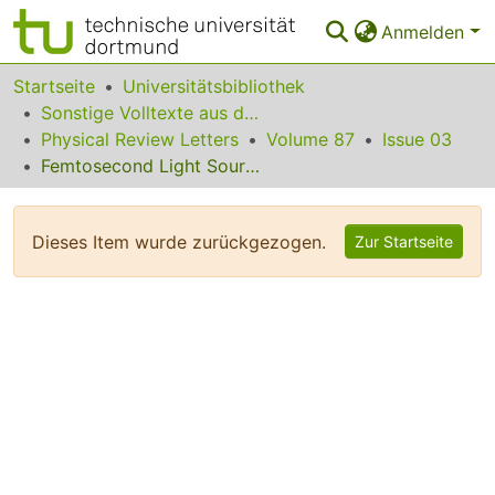
Anmelden
Bereiche & Sammlungen
Startseite
Universitätsbibliothek
Sonstige Volltexte aus dem Bibliotheksangebot
Das gesamte Repositorium
Physical Review Letters
Volume 87
Issue 03
Femtosecond Light Source for Phase-Controlled Multiphoton Ionization
Statistiken
FAQ
Dieses Item wurde zurückgezogen.
Zur Startseite
Leitlinien
Zurück zur Startseite