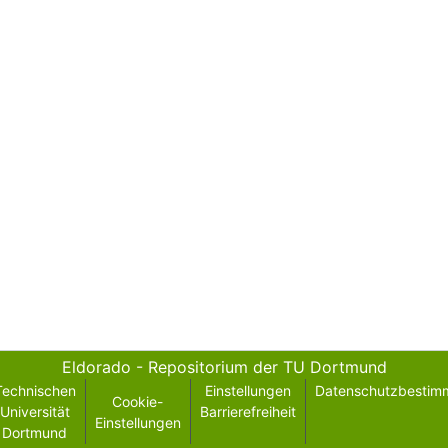
Eldorado - Repositorium der TU Dortmund
Technischen
Einstellungen
Datenschutzbestim
Cookie-
Universität
Barrierefreiheit
Einstellungen
Dortmund