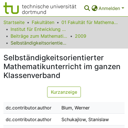
Anmelden
Bereiche & Sammlungen
Startseite
Fakultäten
01 Fakultät für Mathematik
Institut für Entwicklung und Erforschung des Mathematikunterrichts
Das gesamte Repositorium
Beiträge zum Mathematikunterricht
2009
Selbständigkeitsorientierter Mathematikunterricht im ganzen Klassenverband
Statistiken
Selbständigkeitsorientierter
FAQ
Mathematikunterricht im ganzen
Leitlinien
Klassenverband
Zurück zur Startseite
Kurzanzeige
dc.contributor.author
Blum, Werner
dc.contributor.author
Schukajlow, Stanislaw