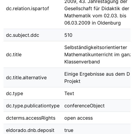
2009, 43. Jahrestagung der
dc.relation.ispartof
Gesellschaft für Didaktik der
Mathematik vom 02.03. bis
06.03.2009 in Oldenburg
dc.subject.ddc
510
Selbständigkeitsorientierter
dc.title
Mathematikunterricht im ganz
Klassenverband
Einige Ergebnisse aus dem D
dc.title.alternative
Projekt
dc.type
Text
dc.type.publicationtype
conferenceObject
dcterms.accessRights
open access
eldorado.dnb.deposit
true