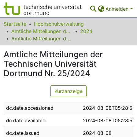
Anmelden
Bereiche & Sammlungen
Startseite
Hochschulverwaltung
Amtliche Mitteilungen der Technischen Universität Dortmund
2024
Das gesamte Repositorium
Amtliche Mitteilungen der Technischen Universität Dortmund Nr. 25/2024
Statistiken
Amtliche Mitteilungen der
FAQ
Technischen Universität
Dortmund Nr. 25/2024
Leitlinien
Zurück zur Startseite
Kurzanzeige
dc.date.accessioned
2024-08-08T05:28:53
dc.date.available
2024-08-08T05:28:53
dc.date.issued
2024-08-08