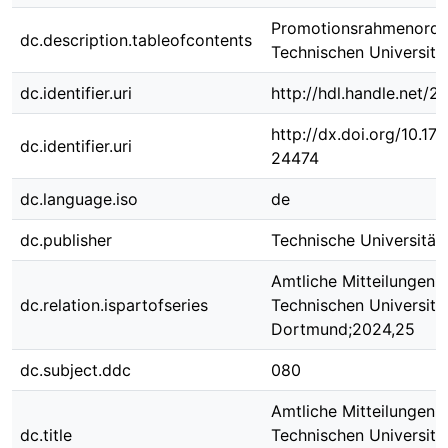
Promotionsrahmenordn
dc.description.tableofcontents
Technischen Universit
dc.identifier.uri
http://hdl.handle.net/
http://dx.doi.org/10.1
dc.identifier.uri
24474
dc.language.iso
de
dc.publisher
Technische Universitä
Amtliche Mitteilungen 
dc.relation.ispartofseries
Technischen Universitä
Dortmund;2024,25
dc.subject.ddc
080
Amtliche Mitteilungen 
dc.title
Technischen Universit