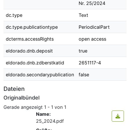
Nr. 25/2024
dc.type
Text
dc.type.publicationtype
PeriodicalPart
dcterms.accessRights
open access
eldorado.dnb.deposit
true
eldorado.dnb.zdberstkatid
2651117-4
eldorado.secondarypublication
false
Dateien
Originalbündel
Gerade angezeigt
1 - 1 von 1
Name:
25_2024.pdf