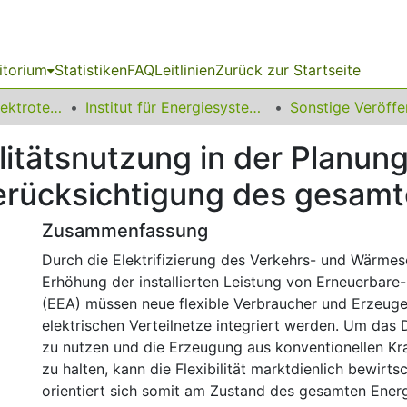
itorium
Statistiken
FAQ
Leitlinien
Zurück zur Startseite
08 Fakultät für Elektrotechnik und Informationstechnik
Institut für Energiesysteme, Energieeffizienz und Energiewirtschaft
litätsnutzung in der Planung
Berücksichtigung des gesam
Zusammenfassung
Durch die Elektrifizierung des Verkehrs- und Wärmes
Erhöhung der installierten Leistung von Erneuerbare
(EEA) müssen neue flexible Verbraucher und Erzeuger
elektrischen Verteilnetze integriert werden. Um das
zu nutzen und die Erzeugung aus konventionellen Kr
zu halten, kann die Flexibilität marktdienlich bewirt
orientiert sich somit am Zustand des gesamten Ener