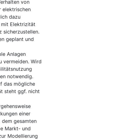
Verhalten von
 elektrischen
lich dazu
mit Elektrizität
z sicherzustellen.
n geplant und
ble Anlagen
u vermeiden. Wird
ilitätsnutzung
men notwendig.
uf das mögliche
t steht ggf. nicht
orgehensweise
rkungen einer
mit dem gesamten
de Markt- und
ur Modellierung