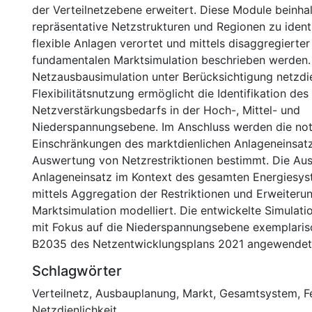
der Verteilnetzebene erweitert. Diese Module beinh
repräsentative Netzstrukturen und Regionen zu identi
flexible Anlagen verortet und mittels disaggregierter 
fundamentalen Marktsimulation beschrieben werden.
Netzausbausimulation unter Berücksichtigung netzdie
Flexibilitätsnutzung ermöglicht die Identifikation de
Netzverstärkungsbedarfs in der Hoch-, Mittel- und
Niederspannungsebene. Im Anschluss werden die no
Einschränkungen des marktdienlichen Anlageneinsatz
Auswertung von Netzrestriktionen bestimmt. Die Au
Anlageneinsatz im Kontext des gesamten Energiesy
mittels Aggregation der Restriktionen und Erweiteru
Marktsimulation modelliert. Die entwickelte Simula
mit Fokus auf die Niederspannungsebene exemplarisc
B2035 des Netzentwicklungsplans 2021 angewendet
Schlagwörter
Verteilnetz
,
Ausbauplanung
,
Markt
,
Gesamtsystem
,
F
Netzdienlichkeit