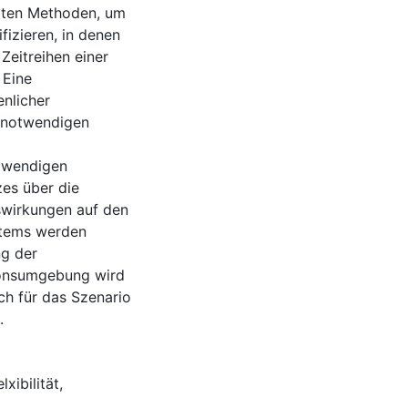
alten Methoden, um
fizieren, in denen
Zeitreihen einer
 Eine
nlicher
s notwendigen
twendigen
es über die
swirkungen auf den
stems werden
ng der
tionsumgebung wird
h für das Szenario
.
elxibilität
,