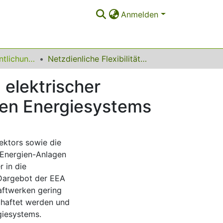
Anmelden
Sonstige Veröffentlichungen (Institut für Energiesysteme, Energieeffizienz und Energiewirtschaft)
Netzdienliche Flexibilitätsnutzung in der Planung elektrischer Verteilnetze unter Berücksichtigung des gesamten Energiesystems
 elektrischer
ten Energiesystems
ektors sowie die
-Energien-Anlagen
 in die
 Dargebot der EEA
aftwerken gering
schaftet werden und
giesystems.