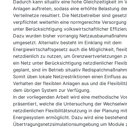
Dadurch kann situativ eine hohe Gleichzeitigkeit im 
Anlagen auftreten, sodass eine erhöhte Belastung der
Verteilnetze resultiert. Die Netzbetreiber sind gesetz
verpflichtet weiterhin eine normgerechte Versorgung 
unter Berücksichtigung volkswirtschaftlicher Effizien
Dazu wurden bisher vorrangig Netzausbaumaßnahme
umgesetzt. Alternativ besteht im Einklang mit dem
Energiewirtschaftsgesetz auch die Möglichkeit, flexi
netzdienlich zu nutzen, um Grenzwertverletzungen z
ein Netz unter Berücksichtigung netzdienlicher Flexib
geplant, sind im Betrieb situativ Redispatchmaßnah
Somit üben lokale Netzrestriktionen einen Einfluss a
Verhalten der flexiblen Anlagen aus und die Flexibilitä
dem übrigen System zur Verfügung.
In der vorliegenden Arbeit wird eine methodische V
präsentiert, welche die Untersuchung der Wechselwi
netzdienlichen Flexibilitätsnutzung in der Planung 
Energiesystem ermöglicht. Dazu wird eine bestehen
Übertragungsnetzsimulationsumgebung um Module z