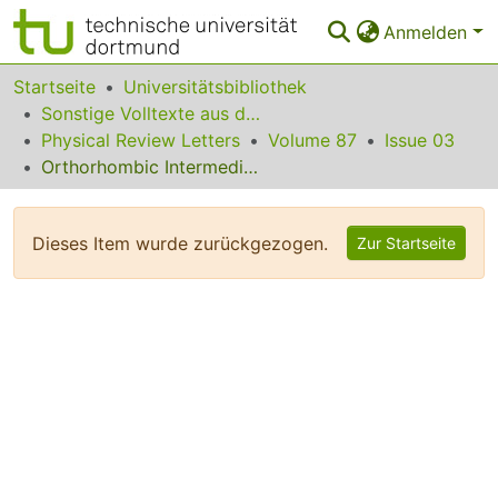
Anmelden
Bereiche & Sammlungen
Startseite
Universitätsbibliothek
Sonstige Volltexte aus dem Bibliotheksangebot
Das gesamte Repositorium
Physical Review Letters
Volume 87
Issue 03
Orthorhombic Intermediate State in the Zinc Blende to Rocksalt Transformation Path of SiC at High Pressure
Statistiken
FAQ
Dieses Item wurde zurückgezogen.
Zur Startseite
Leitlinien
Zurück zur Startseite