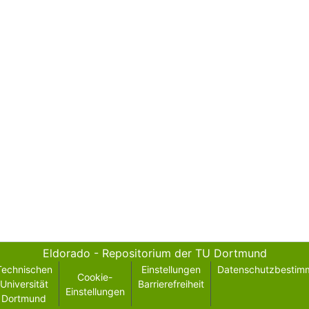
Eldorado - Repositorium der TU Dortmund
Technischen
Einstellungen
Datenschutzbestim
Cookie-
Universität
Barrierefreiheit
Einstellungen
Dortmund