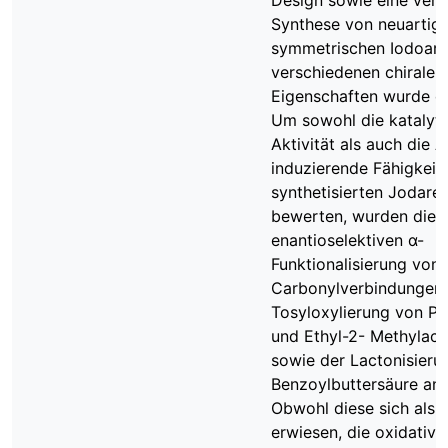
Design sowie eine vere
Synthese von neuartig
symmetrischen Iodoare
verschiedenen chiralen
Eigenschaften wurde d
Um sowohl die katalyti
Aktivität als auch die 
induzierende Fähigkeit
synthetisierten Jodare
bewerten, wurden diese
enantioselektiven α-
Funktionalisierung von
Carbonylverbindungen 
Tosyloxylierung von P
und Ethyl-2- Methylace
sowie der Lactonisieru
Benzoylbuttersäure an
Obwohl diese sich als f
erwiesen, die oxidative