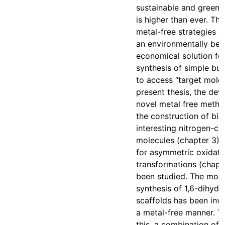
sustainable and greene
is higher than ever. The
metal-free strategies 
an environmentally ben
economical solution fo
synthesis of simple bui
to access “target molec
present thesis, the de
novel metal free metho
the construction of bio
interesting nitrogen-co
molecules (chapter 3) a
for asymmetric oxidati
transformations (chapt
been studied. The mod
synthesis of 1,6-dihydr
scaffolds has been inve
a metal-free manner. T
this, a combination of