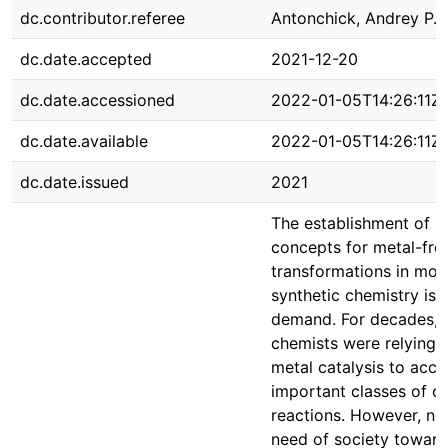
dc.contributor.referee
Antonchick, Andrey P.
dc.date.accepted
2021-12-20
dc.date.accessioned
2022-01-05T14:26:11Z
dc.date.available
2022-01-05T14:26:11Z
dc.date.issued
2021
The establishment of n
concepts for metal-fre
transformations in mod
synthetic chemistry is i
demand. For decades, s
chemists were relying o
metal catalysis to acc
important classes of o
reactions. However, n
need of society towar