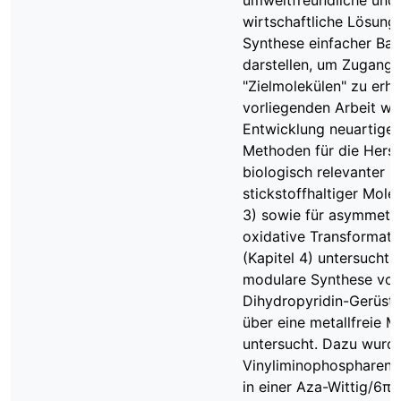
umweltfreundliche und
wirtschaftliche Lösung 
Synthese einfacher Bau
darstellen, um Zugang 
"Zielmolekülen" zu erhal
vorliegenden Arbeit wu
Entwicklung neuartiger 
Methoden für die Herst
biologisch relevanter
stickstoffhaltiger Molek
3) sowie für asymmetr
oxidative Transformati
(Kapitel 4) untersucht. 
modulare Synthese von
Dihydropyridin-Gerüst
über eine metallfreie 
untersucht. Dazu wurd
Vinyliminophospharene
in einer Aza-Wittig/6π-