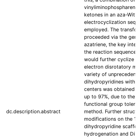
vinyliminophospharene
ketones in an aza-Witt
electrocyclization seq
employed. The transfo
proceeded via the gene
azatriene, the key inte
the reaction sequence,
would further cyclize i
electron disrotatory m
variety of unprecedent
dihydropyridines with 
centers was obtained w
up to 97%, due to the 
functional group tolera
dc.description.abstract
method. Further structu
modifications on the 1,
dihydropyridine scaffo
hydrogenation and Diel