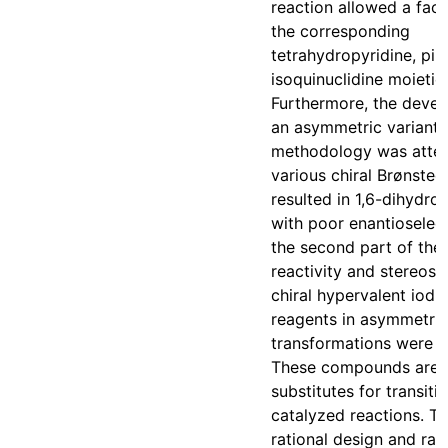
reaction allowed a faci
the corresponding
tetrahydropyridine, pip
isoquinuclidine moietie
Furthermore, the deve
an asymmetric variant o
methodology was atte
various chiral Brønsted
resulted in 1,6-dihydro
with poor enantioselecti
the second part of the 
reactivity and stereosel
chiral hypervalent iodine
reagents in asymmetric
transformations were e
These compounds are 
substitutes for transiti
catalyzed reactions. Th
rational design and rap