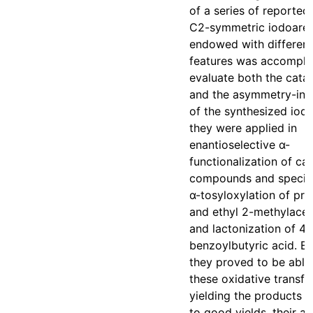
of a series of reported
C2-symmetric iodoare
endowed with different 
features was accompli
evaluate both the cataly
and the asymmetry-indu
of the synthesized iod
they were applied in
enantioselective α-
functionalization of ca
compounds and specific
α-tosyloxylation of pr
and ethyl 2-methylacet
and lactonization of 4-
benzoylbutyric acid. E
they proved to be able
these oxidative transf
yielding the products 
to good yields, their abi