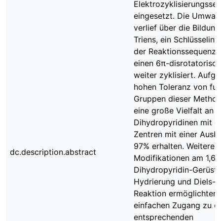
Elektrozyklisierungsse
eingesetzt. Die Umwan
verlief über die Bildun
Triens, ein Schlüsselint
der Reaktionssequenz,
einen 6π-disrotatorisch
weiter zyklisiert. Aufg
hohen Toleranz von fun
Gruppen dieser Method
eine große Vielfalt an 
Dihydropyridinen mit q
Zentren mit einer Ausb
97% erhalten. Weitere s
dc.description.abstract
Modifikationen am 1,6-
Dihydropyridin-Gerüst 
Hydrierung und Diels-A
Reaktion ermöglichten 
einfachen Zugang zu d
entsprechenden