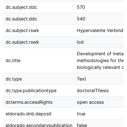
dc.subject.ddc
570
dc.subject.ddc
540
dc.subject.rswk
Hypervalente Verbindu
dc.subject.rswk
Iod
Development of metal-
dc.title
methodologies for the 
biologically relevant 
dc.type
Text
dc.type.publicationtype
doctoralThesis
dcterms.accessRights
open access
eldorado.dnb.deposit
true
eldorado.secondarypublication
false