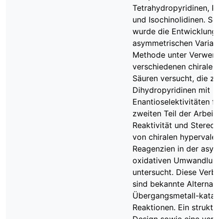
Tetrahydropyridinen, Pi
und Isochinolidinen. Sch
wurde die Entwicklung 
asymmetrischen Variant
Methode unter Verwen
verschiedenen chiralen
Säuren versucht, die zu
Dihydropyridinen mit n
Enantioselektivitäten f
zweiten Teil der Arbeit
Reaktivität und Stereos
von chiralen hypervalent
Reagenzien in der asy
oxidativen Umwandlun
untersucht. Diese Verb
sind bekannte Alternati
Übergangsmetall-kataly
Reaktionen. Ein struktu