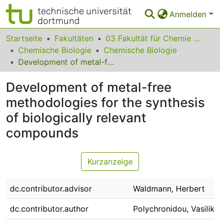
Anmelden
Bereiche & Sammlungen
Startseite
Fakultäten
03 Fakultät für Chemie und Chemische Biologie
Chemische Biologie
Chemische Biologie
Das gesamte Repositorium
Development of metal-free methodologies for the synthesis of biologically relevant compounds
Statistiken
Development of metal-free
FAQ
methodologies for the synthesis
of biologically relevant
Leitlinien
compounds
Zurück zur Startseite
Kurzanzeige
dc.contributor.advisor
Waldmann, Herbert
dc.contributor.author
Polychronidou, Vasiliki