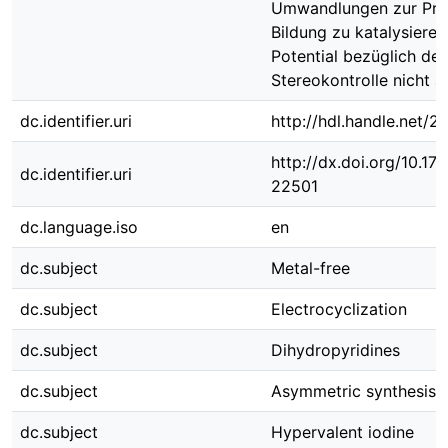
Umwandlungen zur Pro
Bildung zu katalysieren
Potential bezüglich der
Stereokontrolle nicht a
dc.identifier.uri
http://hdl.handle.net/
http://dx.doi.org/10.1
dc.identifier.uri
22501
dc.language.iso
en
dc.subject
Metal-free
dc.subject
Electrocyclization
dc.subject
Dihydropyridines
dc.subject
Asymmetric synthesis
dc.subject
Hypervalent iodine