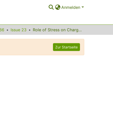
Anmelden
86
Issue 23
Role of Stress on Charge Transfer through Self-Assembled Alkanethiol Monolayers on AuK.-A. Son
Zur Startseite