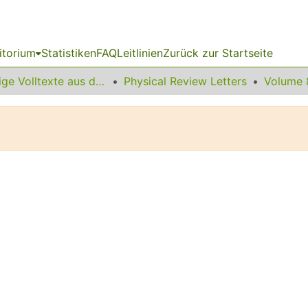
itorium
Statistiken
FAQ
Leitlinien
Zurück zur Startseite
Sonstige Volltexte aus dem Bibliotheksangebot
Physical Review Letters
Volume 