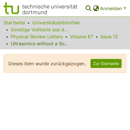
Anmelden
Bereiche & Sammlungen
Startseite
Universitätsbibliothek
Sonstige Volltexte aus dem Bibliotheksangebot
Das gesamte Repositorium
Physical Review Letters
Volume 87
Issue 13
Ultrasonics without a Source: Thermal Fluctuation Correlations at MHz Frequencies
Statistiken
FAQ
Dieses Item wurde zurückgezogen.
Zur Startseite
Leitlinien
Zurück zur Startseite