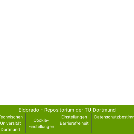
Eldorado - Repositorium der TU Dortmund
Technischen
Einstellungen
Datenschutzbestim
Cookie-
Universität
Barrierefreiheit
Einstellungen
Dortmund