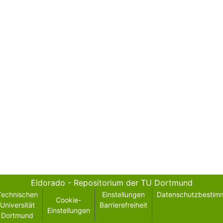
Eldorado - Repositorium der TU Dortmund
Technischen
Einstellungen
Datenschutzbestim
Cookie-
Universität
Barrierefreiheit
Einstellungen
Dortmund