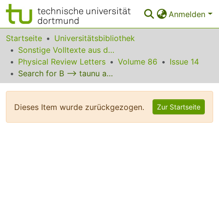
Anmelden
Bereiche & Sammlungen
Startseite
Universitätsbibliothek
Sonstige Volltexte aus dem Bibliotheksangebot
Das gesamte Repositorium
Physical Review Letters
Volume 86
Issue 14
Search for B --> taunu and B --> Knunu-bar
Statistiken
FAQ
Dieses Item wurde zurückgezogen.
Zur Startseite
Leitlinien
Zurück zur Startseite