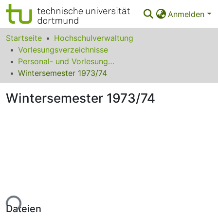
Anmelden
Bereiche & Sammlungen
Startseite
Hochschulverwaltung
Vorlesungsverzeichnisse
Das gesamte Repositorium
Personal- und Vorlesungsverzeichnis / Pädagogische Hochschule Ruhr
Wintersemester 1973/74
Statistiken
Wintersemester 1973/74
FAQ
Leitlinien
Zurück zur Startseite
ade...
Dateien