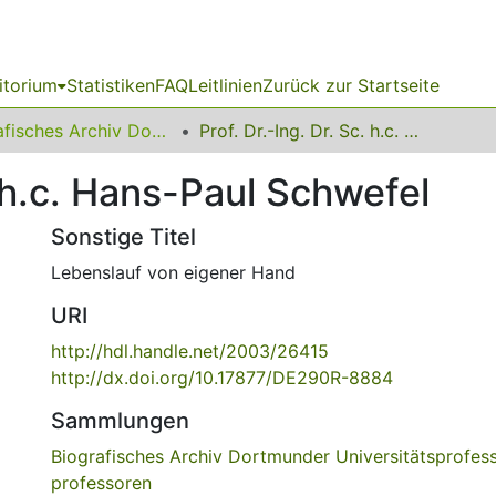
itorium
Statistiken
FAQ
Leitlinien
Zurück zur Startseite
Biografisches Archiv Dortmunder Universitätsprofessorinnen und -professoren
Prof. Dr.-Ing. Dr. Sc. h.c. Hans-Paul Schwefel
. h.c. Hans-Paul Schwefel
Sonstige Titel
Lebenslauf von eigener Hand
URI
http://hdl.handle.net/2003/26415
http://dx.doi.org/10.17877/DE290R-8884
Sammlungen
Biografisches Archiv Dortmunder Universitätsprofes
professoren