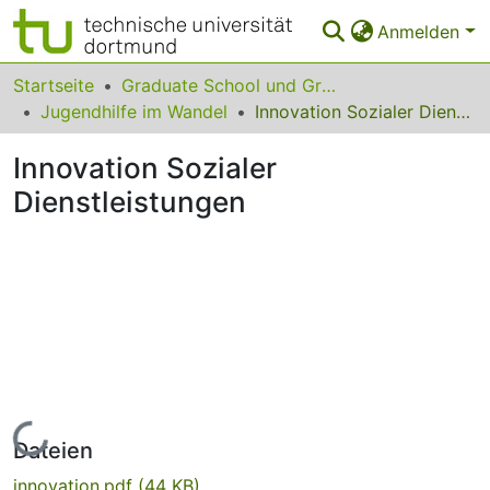
Anmelden
Bereiche & Sammlungen
Startseite
Graduate School und Graduiertenkollegs
Jugendhilfe im Wandel
Innovation Sozialer Dienstleistungen
Das gesamte Repositorium
Innovation Sozialer
Statistiken
Dienstleistungen
FAQ
Leitlinien
Zurück zur Startseite
Lade...
Dateien
innovation.pdf
(44 KB)