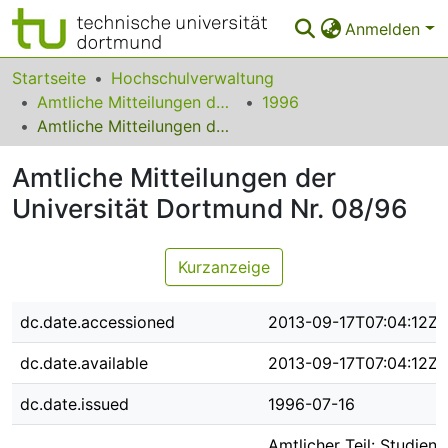
Anmelden
Bereiche & Sammlungen
Startseite
Hochschulverwaltung
Amtliche Mitteilungen der Technischen Universität Dortmund
1996
Das gesamte Repositorium
Amtliche Mitteilungen der Universität Dortmund Nr. 08/96
Statistiken
Amtliche Mitteilungen der
FAQ
Universität Dortmund Nr. 08/96
Leitlinien
Kurzanzeige
Zurück zur Startseite
dc.date.accessioned
2013-09-17T07:04:12Z
dc.date.available
2013-09-17T07:04:12Z
dc.date.issued
1996-07-16
Amtlicher Teil: Studien