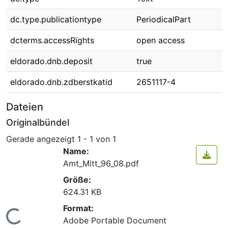
dc.type.publicationtype
PeriodicalPart
dcterms.accessRights
open access
eldorado.dnb.deposit
true
eldorado.dnb.zdberstkatid
2651117-4
Dateien
Originalbündel
Gerade angezeigt
1 - 1 von 1
Name:
Amt_Mitt_96_08.pdf
Größe:
624.31 KB
Format:
Lade...
Adobe Portable Document