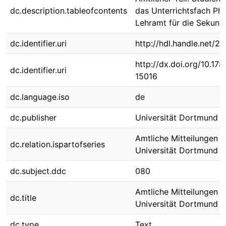
dc.description.tableofcontents
das Unterrichtsfach Phi
Lehramt für die Sekunda
dc.identifier.uri
http://hdl.handle.net/
http://dx.doi.org/10.1
dc.identifier.uri
15016
dc.language.iso
de
dc.publisher
Universität Dortmund
Amtliche Mitteilungen d
dc.relation.ispartofseries
Universität Dortmund ; 
dc.subject.ddc
080
Amtliche Mitteilungen d
dc.title
Universität Dortmund N
dc.type
Text