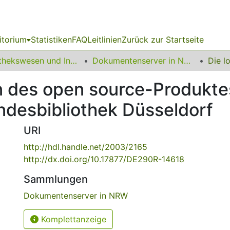
itorium
Statistiken
FAQ
Leitlinien
Zurück zur Startseite
Bibliothekswesen und Information
Dokumentenserver in NRW
ion des open source-Produkt
ndesbibliothek Düsseldorf
URI
http://hdl.handle.net/2003/2165
http://dx.doi.org/10.17877/DE290R-14618
Sammlungen
Dokumentenserver in NRW
Komplettanzeige