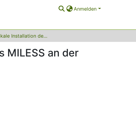
Anmelden
Die lokale Installation des open source-Produktes MILESS an der Universitäts- und Landesbibliothek Düsseldorf
es MILESS an der