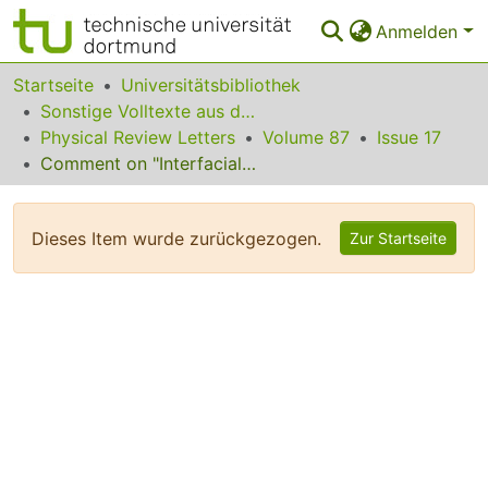
Anmelden
Bereiche & Sammlungen
Startseite
Universitätsbibliothek
Sonstige Volltexte aus dem Bibliotheksangebot
Das gesamte Repositorium
Physical Review Letters
Volume 87
Issue 17
Comment on "Interfacial Properties of Polymeric Liquids"
Statistiken
FAQ
Dieses Item wurde zurückgezogen.
Zur Startseite
Leitlinien
Zurück zur Startseite