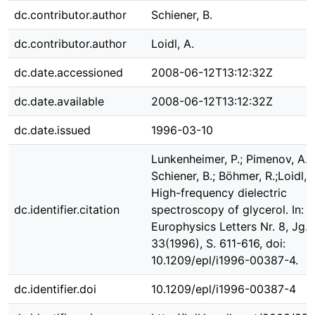
dc.contributor.author
Schiener, B.
dc.contributor.author
Loidl, A.
dc.date.accessioned
2008-06-12T13:12:32Z
dc.date.available
2008-06-12T13:12:32Z
dc.date.issued
1996-03-10
Lunkenheimer, P.; Pimenov, A.;
Schiener, B.; Böhmer, R.;Loidl, A
High-frequency dielectric
dc.identifier.citation
spectroscopy of glycerol. In:
Europhysics Letters Nr. 8, Jg.
33(1996), S. 611-616, doi:
10.1209/epl/i1996-00387-4.
dc.identifier.doi
10.1209/epl/i1996-00387-4