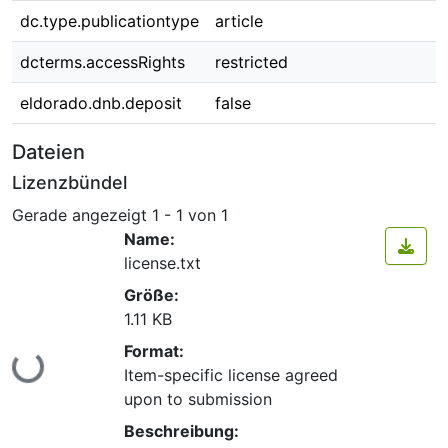
dc.type.publicationtype
article
dcterms.accessRights
restricted
eldorado.dnb.deposit
false
Dateien
Lizenzbündel
Gerade angezeigt
1 - 1 von 1
Name:
license.txt
Größe:
1.11 KB
Lade...
Format:
Item-specific license agreed
upon to submission
Beschreibung: