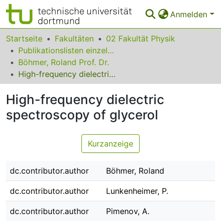
Anmelden
Bereiche & Sammlungen
Startseite
Fakultäten
02 Fakultät Physik
Publikationslisten einzelner Fakultätsangehöriger
Das gesamte Repositorium
Böhmer, Roland Prof. Dr.
High-frequency dielectric spectroscopy of glycerol
Statistiken
High-frequency dielectric
FAQ
spectroscopy of glycerol
Leitlinien
Zurück zur Startseite
Kurzanzeige
dc.contributor.author
Böhmer, Roland
dc.contributor.author
Lunkenheimer, P.
dc.contributor.author
Pimenov, A.