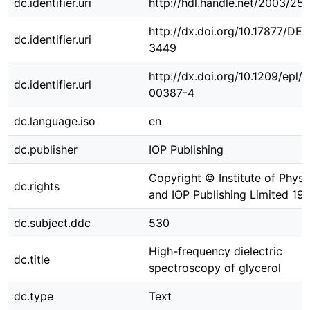
dc.identifier.uri
http://hdl.handle.net/2003/25
http://dx.doi.org/10.17877/DE
dc.identifier.uri
3449
http://dx.doi.org/10.1209/epl/i
dc.identifier.url
00387-4
dc.language.iso
en
dc.publisher
IOP Publishing
Copyright © Institute of Physi
dc.rights
and IOP Publishing Limited 199
dc.subject.ddc
530
High-frequency dielectric
dc.title
spectroscopy of glycerol
dc.type
Text