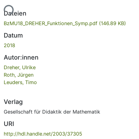
ade...
Dateien
BzMU18_DREHER_Funktionen_Symp.pdf
(146.89 KB)
Datum
2018
Autor:innen
Dreher, Ulrike
Roth, Jürgen
Leuders, Timo
Verlag
Gesellschaft für Didaktik der Mathematik
URI
http://hdl.handle.net/2003/37305