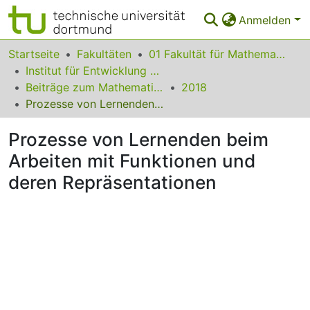
Anmelden
Bereiche & Sammlungen
Startseite
Fakultäten
01 Fakultät für Mathematik
Institut für Entwicklung und Erforschung des Mathematikunterrichts
Das gesamte Repositorium
Beiträge zum Mathematikunterricht
2018
Prozesse von Lernenden beim Arbeiten mit Funktionen und deren Repräsentationen
Statistiken
Prozesse von Lernenden beim
FAQ
Arbeiten mit Funktionen und
Leitlinien
deren Repräsentationen
Zurück zur Startseite