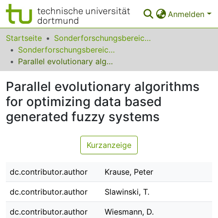
Anmelden
Bereiche & Sammlungen
Startseite
Sonderforschungsbereiche
Sonderforschungsbereich (SFB) 531
Das gesamte Repositorium
Parallel evolutionary algorithms for optimizing data based generated fuzzy systems
Statistiken
Parallel evolutionary algorithms
FAQ
for optimizing data based
generated fuzzy systems
Leitlinien
Zurück zur Startseite
Kurzanzeige
dc.contributor.author
Krause, Peter
dc.contributor.author
Slawinski, T.
dc.contributor.author
Wiesmann, D.