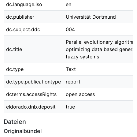
dc.language.iso
en
dc.publisher
Universität Dortmund
dc.subject.ddc
004
Parallel evolutionary algorithm
dc.title
optimizing data based genera
fuzzy systems
dc.type
Text
dc.type.publicationtype
report
dcterms.accessRights
open access
eldorado.dnb.deposit
true
Dateien
Originalbündel