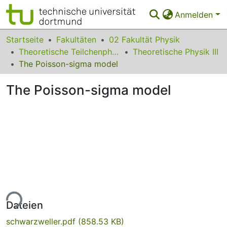
Anmelden
Bereiche & Sammlungen
Startseite
Fakultäten
02 Fakultät Physik
Theoretische Teilchenphysik
Theoretische Physik III
Das gesamte Repositorium
The Poisson-sigma model
Statistiken
The Poisson-sigma model
FAQ
Leitlinien
Zurück zur Startseite
ade...
Dateien
schwarzweller.pdf
(858.53 KB)