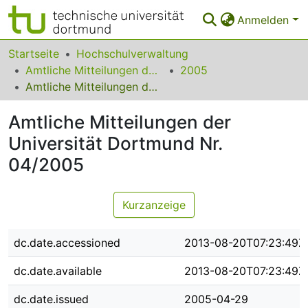
Anmelden
Bereiche & Sammlungen
Startseite
Hochschulverwaltung
Amtliche Mitteilungen der Technischen Universität Dortmund
2005
Das gesamte Repositorium
Amtliche Mitteilungen der Universität Dortmund Nr. 04/2005
Statistiken
Amtliche Mitteilungen der
FAQ
Universität Dortmund Nr.
04/2005
Leitlinien
Zurück zur Startseite
Kurzanzeige
dc.date.accessioned
2013-08-20T07:23:49Z
dc.date.available
2013-08-20T07:23:49Z
dc.date.issued
2005-04-29