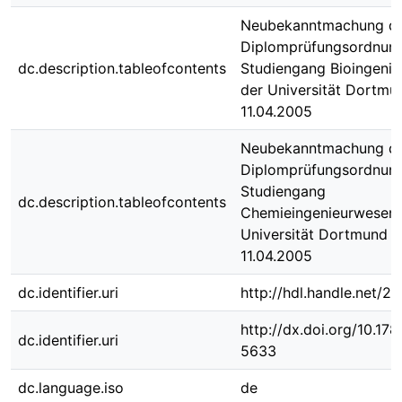
Neubekanntmachung d
Diplomprüfungsordnung
dc.description.tableofcontents
Studiengang Bioingeni
der Universität Dortm
11.04.2005
Neubekanntmachung d
Diplomprüfungsordnung
Studiengang
dc.description.tableofcontents
Chemieingenieurwesen 
Universität Dortmund 
11.04.2005
dc.identifier.uri
http://hdl.handle.net/
http://dx.doi.org/10.1
dc.identifier.uri
5633
dc.language.iso
de