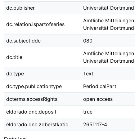
dc.publisher
Universität Dortmund
Amtliche Mitteilungen d
dc.relation.ispartofseries
Universität Dortmund ;
dc.subject.ddc
080
Amtliche Mitteilungen d
dc.title
Universität Dortmund N
dc.type
Text
dc.type.publicationtype
PeriodicalPart
dcterms.accessRights
open access
eldorado.dnb.deposit
true
eldorado.dnb.zdberstkatid
2651117-4