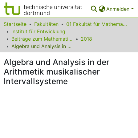
Anmelden
Bereiche & Sammlungen
Startseite
Fakultäten
01 Fakultät für Mathematik
Institut für Entwicklung und Erforschung des Mathematikunterrichts
Das gesamte Repositorium
Beiträge zum Mathematikunterricht
2018
Algebra und Analysis in der Arithmetik musikalischer Intervallsysteme
Statistiken
Algebra und Analysis in der
FAQ
Arithmetik musikalischer
Leitlinien
Intervallsysteme
Zurück zur Startseite