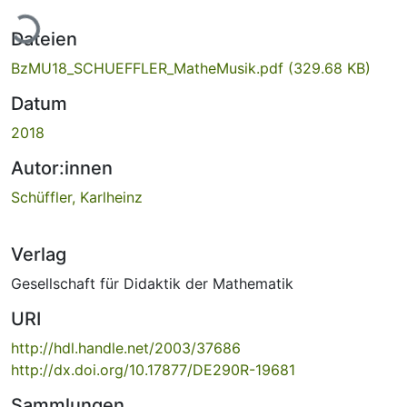
Lade...
Dateien
BzMU18_SCHUEFFLER_MatheMusik.pdf
(329.68 KB)
Datum
2018
Autor:innen
Schüffler, Karlheinz
Verlag
Gesellschaft für Didaktik der Mathematik
URI
http://hdl.handle.net/2003/37686
http://dx.doi.org/10.17877/DE290R-19681
Sammlungen