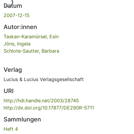
ade...
Datum
2007-12-15
Autor:innen
Taskan-Karamürsel, Esin
Jöns, Ingela
Schlote-Sautter, Barbara
Verlag
Lucius & Lucius Verlagsgesellschaft
URI
http://hdl.handle.net/2003/28745
http://dx.doi.org/10.17877/DE290R-5711
Sammlungen
Heft 4