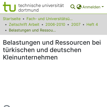
Anmelden
Bereiche & Sammlungen
Startseite
Fach- und Universitätsübergreifendes
Zeitschrift Arbeit
2006-2010
2007
Heft 4
Das gesamte Repositorium
Belastungen und Ressourcen bei türkischen und deutschen Kleinunternehmen
Statistiken
Belastungen und Ressourcen bei
FAQ
türkischen und deutschen
Kleinunternehmen
Leitlinien
Zurück zur Startseite