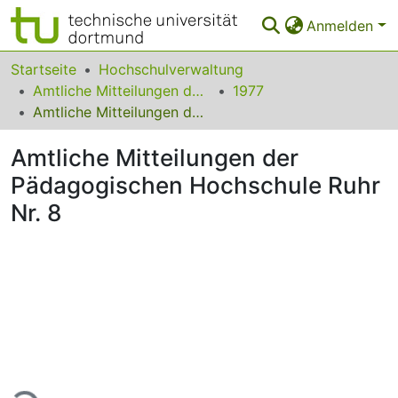
Anmelden
Bereiche & Sammlungen
Startseite
Hochschulverwaltung
Amtliche Mitteilungen der Pädagogischen Hochschule Ruhr
1977
Das gesamte Repositorium
Amtliche Mitteilungen der Pädagogischen Hochschule Ruhr Nr. 8
Statistiken
Amtliche Mitteilungen der
FAQ
Pädagogischen Hochschule Ruhr
Nr. 8
Leitlinien
Zurück zur Startseite