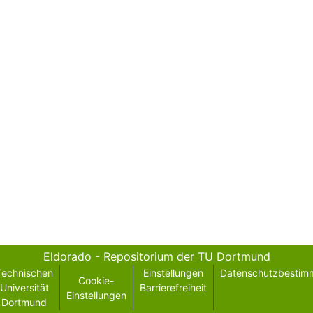
Eldorado - Repositorium der TU Dortmund
Technischen
Einstellungen
Datenschutzbestim
Cookie-
Universität
Barrierefreiheit
Einstellungen
Dortmund