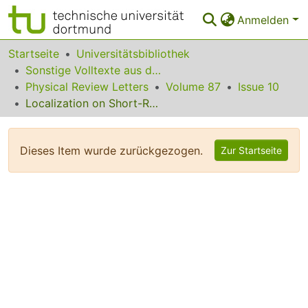
Anmelden
Bereiche & Sammlungen
Startseite
Universitätsbibliothek
Sonstige Volltexte aus dem Bibliotheksangebot
Das gesamte Repositorium
Physical Review Letters
Volume 87
Issue 10
Localization on Short-Range Potentials in Dissipative Quantum Mechanics
Statistiken
FAQ
Dieses Item wurde zurückgezogen.
Zur Startseite
Leitlinien
Zurück zur Startseite