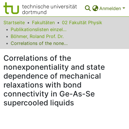
Anmelden
Bereiche & Sammlungen
Startseite
Fakultäten
02 Fakultät Physik
Publikationslisten einzelner Fakultätsangehöriger
Das gesamte Repositorium
Böhmer, Roland Prof. Dr.
Correlations of the nonexponentiality and state dependence of mechanical relaxations with bond connectivity in Ge-As-Se supercooled liquids
Statistiken
Correlations of the
FAQ
nonexponentiality and state
Leitlinien
dependence of mechanical
Zurück zur Startseite
relaxations with bond
connectivity in Ge-As-Se
supercooled liquids