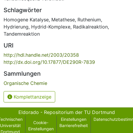
Schlagwörter
Homogene Katalyse
,
Metathese
,
Ruthenium
,
Hydrierung
,
Hydrid-Komplexe
,
Radikalreaktion
,
Tandemreaktion
URI
http://hdl.handle.net/2003/20358
http://dx.doi.org/10.17877/DE290R-7839
Sammlungen
Organische Chemie
Komplettanzeige
Eldorado - Repositorium der TU Dortmund
Technischen
Einstellungen
Datenschutzbestim
Cookie-
Universität
Barrierefreiheit
Einstellungen
Dortmund