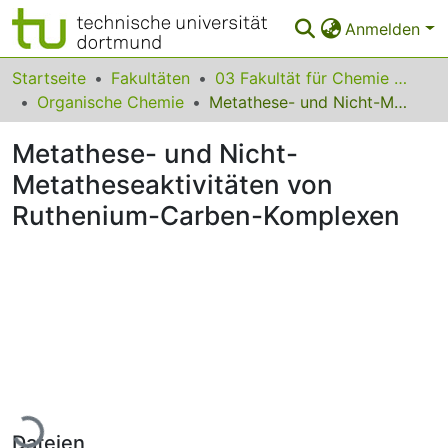
Anmelden
Bereiche & Sammlungen
Startseite
Fakultäten
03 Fakultät für Chemie und Chemische Biologie
Organische Chemie
Metathese- und Nicht-Metatheseaktivitäten von Ruthenium-Carben-Komplexen
Das gesamte Repositorium
Metathese- und Nicht-
Statistiken
Metatheseaktivitäten von
FAQ
Ruthenium-Carben-Komplexen
Leitlinien
Zurück zur Startseite
Lade...
Dateien