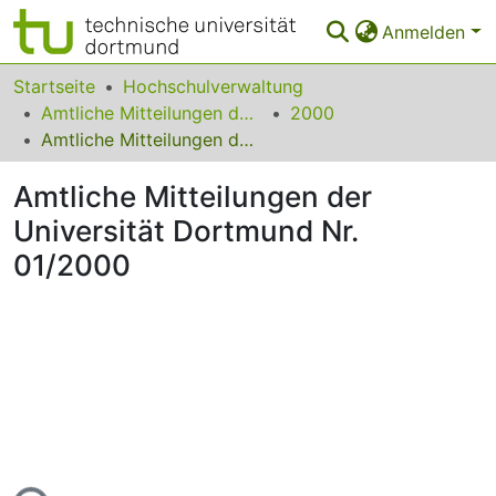
Anmelden
Bereiche & Sammlungen
Startseite
Hochschulverwaltung
Amtliche Mitteilungen der Technischen Universität Dortmund
2000
Das gesamte Repositorium
Amtliche Mitteilungen der Universität Dortmund Nr. 01/2000
Statistiken
Amtliche Mitteilungen der
FAQ
Universität Dortmund Nr.
01/2000
Leitlinien
Zurück zur Startseite