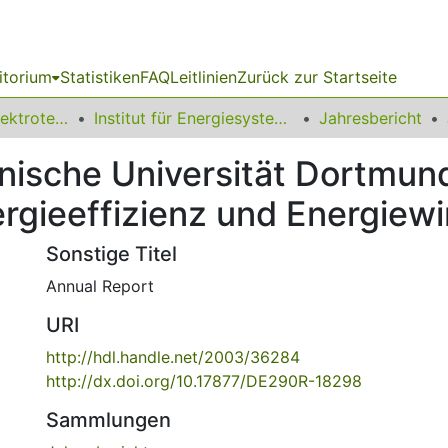
itorium
Statistiken
FAQ
Leitlinien
Zurück zur Startseite
08 Fakultät für Elektrotechnik und Informationstechnik
Institut für Energiesysteme, Energieeffizienz und Energiewirtschaft
Jahresbericht
nische Universität Dortmund,
rgieeffizienz und Energiewi
Sonstige Titel
Annual Report
URI
http://hdl.handle.net/2003/36284
http://dx.doi.org/10.17877/DE290R-18298
Sammlungen