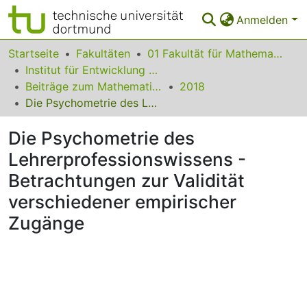
Anmelden
Bereiche & Sammlungen
Startseite
Fakultäten
01 Fakultät für Mathematik
Institut für Entwicklung und Erforschung des Mathematikunterrichts
Das gesamte Repositorium
Beiträge zum Mathematikunterricht
2018
Die Psychometrie des Lehrerprofessionswissens - Betrachtungen zur Validität verschiedener empirischer Zugänge
Statistiken
Die Psychometrie des
FAQ
Lehrerprofessionswissens -
Leitlinien
Betrachtungen zur Validität
Zurück zur Startseite
verschiedener empirischer
Zugänge