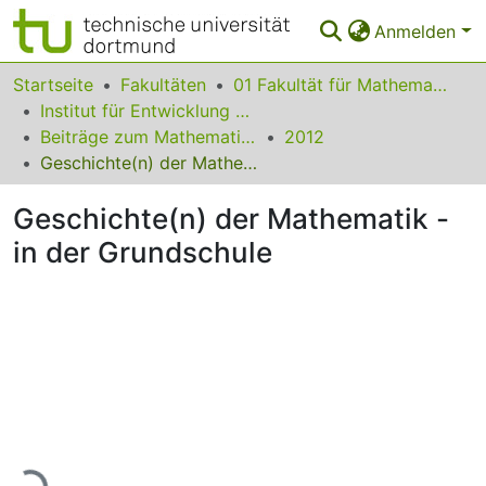
Anmelden
Bereiche & Sammlungen
Startseite
Fakultäten
01 Fakultät für Mathematik
Institut für Entwicklung und Erforschung des Mathematikunterrichts
Das gesamte Repositorium
Beiträge zum Mathematikunterricht
2012
Geschichte(n) der Mathematik - in der Grundschule
Statistiken
Geschichte(n) der Mathematik -
FAQ
in der Grundschule
Leitlinien
Zurück zur Startseite
Lade...