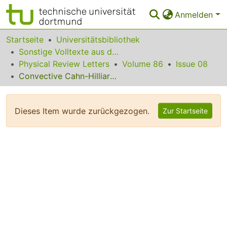
Anmelden
Bereiche & Sammlungen
Startseite
Universitätsbibliothek
Sonstige Volltexte aus dem Bibliotheksangebot
Das gesamte Repositorium
Physical Review Letters
Volume 86
Issue 08
Convective Cahn-Hilliard Models: From Coarsening to Roughening
Statistiken
FAQ
Dieses Item wurde zurückgezogen.
Zur Startseite
Leitlinien
Zurück zur Startseite