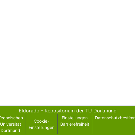
Eldorado - Repositorium der TU Dortmund
Technischen
Einstellungen
Datenschutzbestim
Cookie-
Universität
Barrierefreiheit
Einstellungen
Dortmund