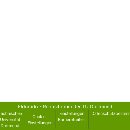
Eldorado - Repositorium der TU Dortmund
Technischen
Einstellungen
Datenschutzbestim
Cookie-
Universität
Barrierefreiheit
Einstellungen
Dortmund