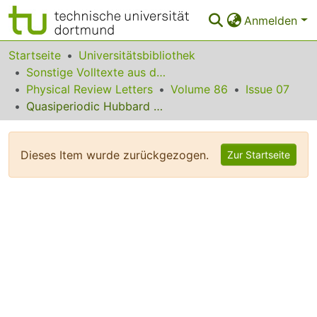
Anmelden
Bereiche & Sammlungen
Startseite
Universitätsbibliothek
Sonstige Volltexte aus dem Bibliotheksangebot
Das gesamte Repositorium
Physical Review Letters
Volume 86
Issue 07
Quasiperiodic Hubbard Chains
Statistiken
FAQ
Dieses Item wurde zurückgezogen.
Zur Startseite
Leitlinien
Zurück zur Startseite