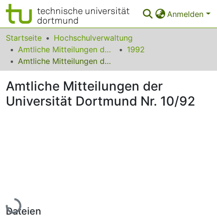
Anmelden
Bereiche & Sammlungen
Startseite
Hochschulverwaltung
Amtliche Mitteilungen der Technischen Universität Dortmund
1992
Das gesamte Repositorium
Amtliche Mitteilungen der Universität Dortmund Nr. 10/92
Statistiken
Amtliche Mitteilungen der
FAQ
Universität Dortmund Nr. 10/92
Leitlinien
Zurück zur Startseite
Lade...
Dateien