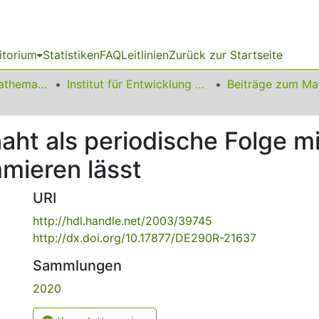
itorium
Statistiken
FAQ
Leitlinien
Zurück zur Startseite
01 Fakultät für Mathematik
Institut für Entwicklung und Erforschung des Mathematikunterrichts
aht als periodische Folge m
mieren lässt
URI
http://hdl.handle.net/2003/39745
http://dx.doi.org/10.17877/DE290R-21637
Sammlungen
2020