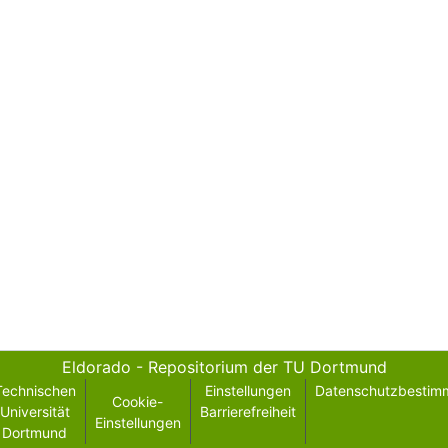
Eldorado - Repositorium der TU Dortmund
Technischen
Einstellungen
Datenschutzbestim
Cookie-
Universität
Barrierefreiheit
Einstellungen
Dortmund