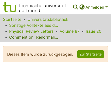
Anmelden
Bereiche & Sammlungen
Startseite
Universitätsbibliothek
Sonstige Volltexte aus dem Bibliotheksangebot
Das gesamte Repositorium
Physical Review Letters
Volume 87
Issue 20
Comment on "Renormalization-Group Calculation of the Dependence on Gravity of the Surface Tension and Bending Rigidity of a Fluid Interface"
Statistiken
FAQ
Dieses Item wurde zurückgezogen.
Zur Startseite
Leitlinien
Zurück zur Startseite