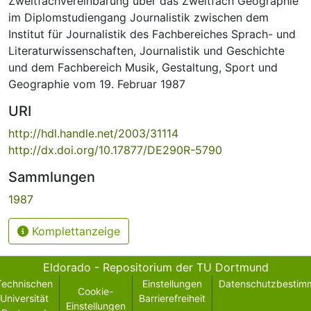
Zweitfachvereinbarung über das Zweitfach Geographie
im Diplomstudiengang Journalistik zwischen dem
Institut für Journalistik des Fachbereiches Sprach- und
Literaturwissenschaften, Journalistik und Geschichte
und dem Fachbereich Musik, Gestaltung, Sport und
Geographie vom 19. Februar 1987
URI
http://hdl.handle.net/2003/31114
http://dx.doi.org/10.17877/DE290R-5790
Sammlungen
1987
Komplettanzeige
Eldorado - Repositorium der TU Dortmund
Technischen
Einstellungen
Datenschutzbestim
Cookie-
Universität
Barrierefreiheit
Einstellungen