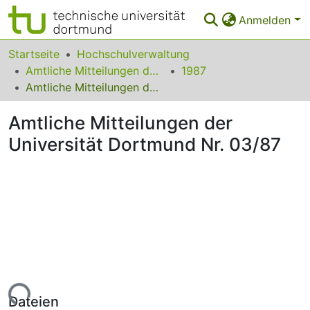
Anmelden
Bereiche & Sammlungen
Startseite
Hochschulverwaltung
Amtliche Mitteilungen der Technischen Universität Dortmund
1987
Das gesamte Repositorium
Amtliche Mitteilungen der Universität Dortmund Nr. 03/87
Statistiken
Amtliche Mitteilungen der
FAQ
Universität Dortmund Nr. 03/87
Leitlinien
Zurück zur Startseite
Lade...
Dateien