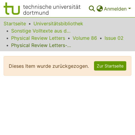
Anmelden
Bereiche & Sammlungen
Startseite
Universitätsbibliothek
Sonstige Volltexte aus dem Bibliotheksangebot
Das gesamte Repositorium
Physical Review Letters
Volume 86
Issue 02
Physical Review Letters--January 8, 2001 Content
Statistiken
FAQ
Dieses Item wurde zurückgezogen.
Zur Startseite
Leitlinien
Zurück zur Startseite