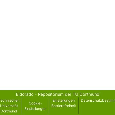
Eldorado - Repositorium der TU Dortmund
Technischen
Einstellungen
Datenschutzbestim
Cookie-
Universität
Barrierefreiheit
Einstellungen
Dortmund