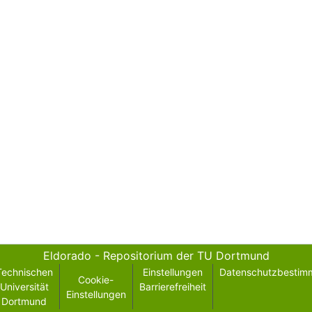
Eldorado - Repositorium der TU Dortmund
Technischen
Einstellungen
Datenschutzbestim
Cookie-
Universität
Barrierefreiheit
Einstellungen
Dortmund