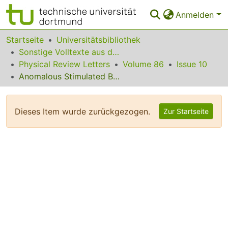
Anmelden
Bereiche & Sammlungen
Startseite
Universitätsbibliothek
Sonstige Volltexte aus dem Bibliotheksangebot
Das gesamte Repositorium
Physical Review Letters
Volume 86
Issue 10
Anomalous Stimulated Brillouin Scattering via Ultraslow Light
Statistiken
FAQ
Dieses Item wurde zurückgezogen.
Zur Startseite
Leitlinien
Zurück zur Startseite