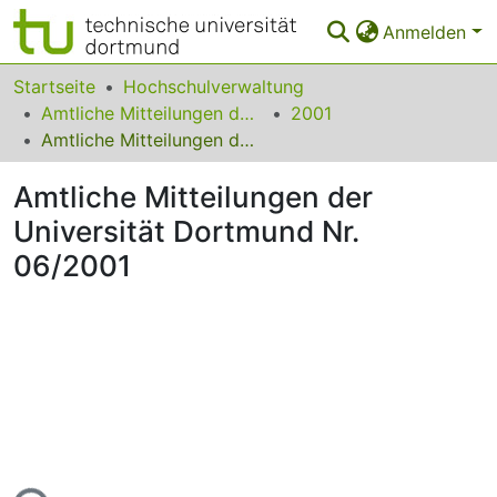
Anmelden
Bereiche & Sammlungen
Startseite
Hochschulverwaltung
Amtliche Mitteilungen der Technischen Universität Dortmund
2001
Das gesamte Repositorium
Amtliche Mitteilungen der Universität Dortmund Nr. 06/2001
Statistiken
Amtliche Mitteilungen der
FAQ
Universität Dortmund Nr.
06/2001
Leitlinien
Zurück zur Startseite