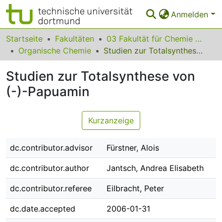
Anmelden
Bereiche & Sammlungen
Startseite
Fakultäten
03 Fakultät für Chemie und Chemische Biologie
Organische Chemie
Studien zur Totalsynthese von (-)-Papuamin
Das gesamte Repositorium
Studien zur Totalsynthese von
Statistiken
(-)-Papuamin
FAQ
Leitlinien
Kurzanzeige
Zurück zur Startseite
dc.contributor.advisor
Fürstner, Alois
dc.contributor.author
Jantsch, Andrea Elisabeth
dc.contributor.referee
Eilbracht, Peter
dc.date.accepted
2006-01-31