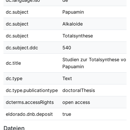
dc.language.iso
de
dc.subject
Papuamin
dc.subject
Alkaloide
dc.subject
Totalsynthese
dc.subject.ddc
540
Studien zur Totalsynthese von 
dc.title
Papuamin
dc.type
Text
dc.type.publicationtype
doctoralThesis
dcterms.accessRights
open access
eldorado.dnb.deposit
true
Dateien