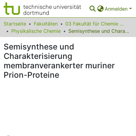
Anmelden
Bereiche & Sammlungen
Startseite
Fakultäten
03 Fakultät für Chemie und Chemische Biologie
Physikalische Chemie
Semisynthese und Charakterisierung membranverankerter muriner Prion-Proteine
Das gesamte Repositorium
Semisynthese und
Statistiken
Charakterisierung
FAQ
membranverankerter muriner
Leitlinien
Prion-Proteine
Zurück zur Startseite