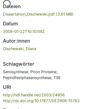
ade...
Dateien
Dissertation_Olschewski.pdf
(3.61 MB)
Datum
2008-01-22T10:10:09Z
Autor:innen
Olschewski, Diana
Schlagwörter
Semisynthese
,
Prion Proteine
,
Peptidfestphasensynthese
,
TSE
URI
http://hdl.handle.net/2003/24956
http://dx.doi.org/10.17877/DE290R-15763