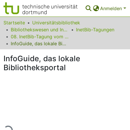
Anmelden
Bereiche & Sammlungen
Startseite
Universitätsbibliothek
Bibliothekswesen und Information
InetBib-Tagungen
Das gesamte Repositorium
08. InetBib-Tagung vom 03. bis 05. November 2004 in Bonn
InfoGuide, das lokale Bibliotheksportal
Statistiken
InfoGuide, das lokale
FAQ
Bibliotheksportal
Leitlinien
Zurück zur Startseite
ade...