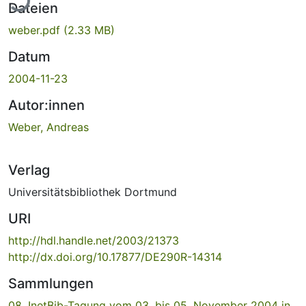
Dateien
weber.pdf
(2.33 MB)
Datum
2004-11-23
Autor:innen
Weber, Andreas
Verlag
Universitätsbibliothek Dortmund
URI
http://hdl.handle.net/2003/21373
http://dx.doi.org/10.17877/DE290R-14314
Sammlungen
08. InetBib-Tagung vom 03. bis 05. November 2004 in