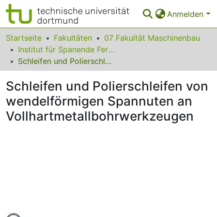
Anmelden
Bereiche & Sammlungen
Startseite
Fakultäten
07 Fakultät Maschinenbau
Institut für Spanende Fertigung
Das gesamte Repositorium
Schleifen und Polierschleifen von wendelförmigen Spannuten an Vollhartmetallbohrwerkzeugen
Statistiken
Schleifen und Polierschleifen von
FAQ
wendelförmigen Spannuten an
Vollhartmetallbohrwerkzeugen
Leitlinien
Zurück zur Startseite