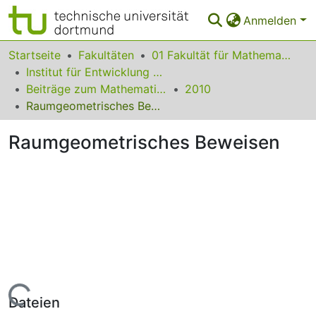
Anmelden
Bereiche & Sammlungen
Startseite
Fakultäten
01 Fakultät für Mathematik
Institut für Entwicklung und Erforschung des Mathematikunterrichts
Das gesamte Repositorium
Beiträge zum Mathematikunterricht
2010
Raumgeometrisches Beweisen
Statistiken
Raumgeometrisches Beweisen
FAQ
Leitlinien
Zurück zur Startseite
Lade...
Dateien