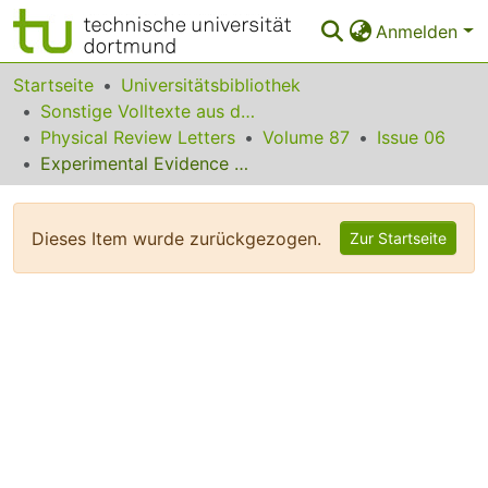
Anmelden
Bereiche & Sammlungen
Startseite
Universitätsbibliothek
Sonstige Volltexte aus dem Bibliotheksangebot
Das gesamte Repositorium
Physical Review Letters
Volume 87
Issue 06
Experimental Evidence of Intermittent Convection in the Edge of Magnetic Confinement Devices
Statistiken
FAQ
Dieses Item wurde zurückgezogen.
Zur Startseite
Leitlinien
Zurück zur Startseite