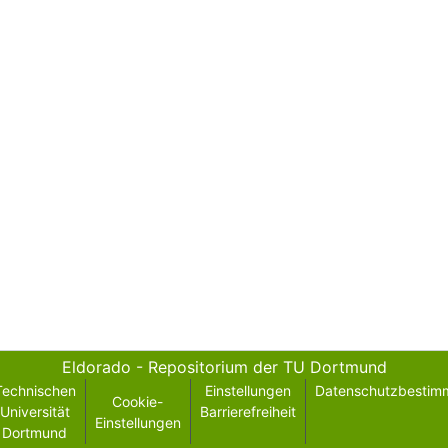
Eldorado - Repositorium der TU Dortmund
Technischen
Einstellungen
Datenschutzbestim
Cookie-
Universität
Barrierefreiheit
Einstellungen
Dortmund