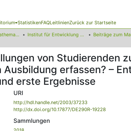
itorium
Statistiken
FAQ
Leitlinien
Zurück zur Startseite
01 Fakultät für Mathematik
Institut für Entwicklung und Erforschung des Mathematikunterrichts
llungen von Studierenden z
Ausbildung erfassen? – Ent
und erste Ergebnisse
URI
http://hdl.handle.net/2003/37233
http://dx.doi.org/10.17877/DE290R-19228
Sammlungen
2018